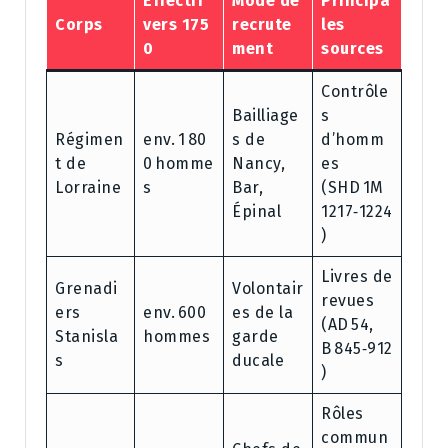
Effectif
Mode de
Principa
Corps
vers 175
recrute
les
0
ment
sources
Contrôle
Bailliage
s
Régimen
env. 1 80
s de
d’homm
t de
0 homme
Nancy,
es
Lorraine
s
Bar,
(SHD 1M
Épinal
1217‑1224
)
Livres de
Grenadi
Volontair
revues
ers
env. 600
es de la
(AD 54,
Stanisla
hommes
garde
B 845‑912
s
ducale
)
Rôles
commun