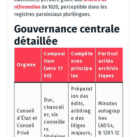
réformation
de 1620, perceptible dans les
registres paroissiaux plurilingues.
Gouvernance centrale
détaillée
Composi
Compéte
Particul
tion
nces
arités
Organe
(vers 17
principa
archivis
50)
les
tiques
Préparat
ion des
Duc,
édits,
Minutes
chanceli
Conseil
arbitrag
autograp
er, six
d’État et
e des
hes
conseille
Conseil
litiges
(AD 54,
rs
Privé
majeurs,
B 1201‑12
titulaires