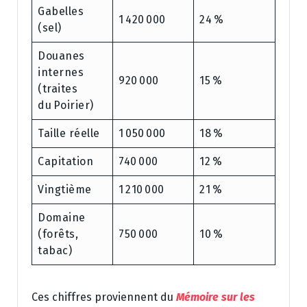
Gabelles
1 420 000
24 %
(sel)
Douanes
internes
920 000
15 %
(traites
du Poirier)
Taille réelle
1 050 000
18 %
Capitation
740 000
12 %
Vingtième
1 210 000
21 %
Domaine
(forêts,
750 000
10 %
tabac)
Ces chiffres proviennent du
Mémoire sur les