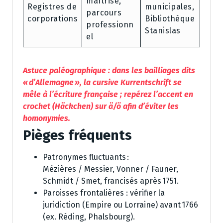
maîtrise,
Registres de
municipales,
parcours
corporations
Bibliothèque
professionn
Stanislas
el
Astuce paléographique : dans les bailliages dits
« d’Allemagne », la cursive Kurrentschrift se
mêle à l’écriture française ; repérez l’accent en
crochet (Häckchen) sur ä/ö afin d’éviter les
homonymies.
Pièges fréquents
Patronymes fluctuants :
Mézières / Messier, Vonner / Fauner,
Schmidt / Smet, francisés après 1751.
Paroisses frontalières : vérifier la
juridiction (Empire ou Lorraine) avant 1766
(ex. Réding, Phalsbourg).