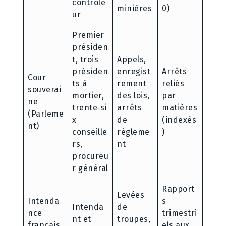
contrôle
minières
0)
ur
Premier
présiden
t, trois
Appels,
présiden
enregist
Arrêts
Cour
ts à
rement
reliés
souverai
mortier,
des lois,
par
ne
trente‑si
arrêts
matières
(Parleme
x
de
(indexés
nt)
conseille
règleme
)
rs,
nt
procureu
r général
Rapport
Levées
Intenda
s
Intenda
de
nce
trimestri
nt et
troupes,
français
els aux