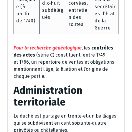
dix‑huit
corvées,
e (à
secrétair
subdélég
entretie
partir
es d’État
ués
n des
de 1740)
de la
routes
Guerre
Pour la recherche généalogique
, les
contrôles
des actes
(série C) constituent, entre 1749
et 1766, un répertoire de ventes et obligations
mentionnant l’âge, la filiation et l’origine de
chaque partie.
Administration
territoriale
Le duché est partagé en trente‑et‑un bailliages
qui se subdivisent en cent soixante‑quatre
prévôtés ou châtellenies.