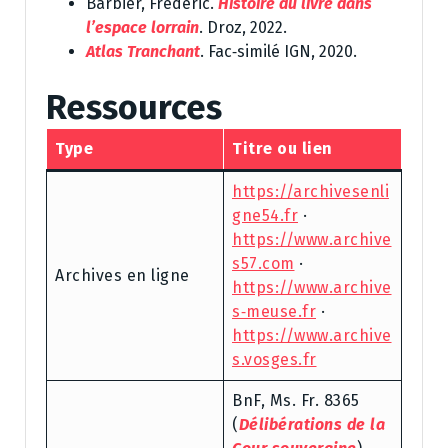
Barbier, Frédéric.
Histoire du livre dans
l’espace lorrain
. Droz, 2022.
Atlas Tranchant
. Fac‑similé IGN, 2020.
Ressources
Type
Titre ou lien
https://archivesenli
gne54.fr
·
https://www.archive
s57.com
·
Archives en ligne
https://www.archive
s‑meuse.fr
·
https://www.archive
s.vosges.fr
BnF, Ms. Fr. 8365
(
Délibérations de la