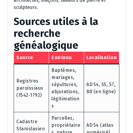
architectes, maçons, tailleurs de pierre et
sculpteurs.
Sources utiles à la
recherche
généalogique
Source
Contenu
Localisation
Baptêmes,
mariages,
Registres
sépultures,
AD 54, 55, 57,
paroissiaux
abjurations,
88 (en ligne)
(1542‑1792)
légitimation
s
Parcelles,
Cadastre
propriétaire
AD 54 (atlas
Stanislasien
s, nature
numérisé)