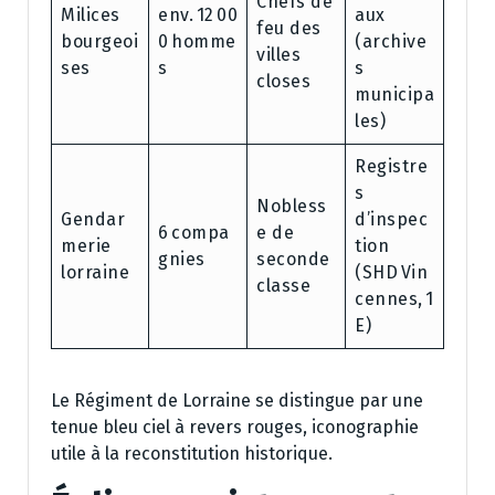
Chefs de
Milices
env. 12 00
aux
feu des
bourgeoi
0 homme
(archive
villes
ses
s
s
closes
municipa
les)
Registre
s
Nobless
Gendar
d’inspec
6 compa
e de
merie
tion
gnies
seconde
lorraine
(SHD Vin
classe
cennes, 1
E)
Le Régiment de Lorraine se distingue par une
tenue bleu ciel à revers rouges, iconographie
utile à la reconstitution historique.