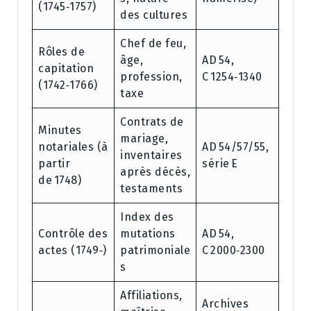
(1745‑1757)
des cultures
Chef de feu,
Rôles de
âge,
AD 54,
capitation
profession,
C 1254‑1340
(1742‑1766)
taxe
Contrats de
Minutes
mariage,
notariales (à
AD 54/57/55,
inventaires
partir
série E
après décès,
de 1748)
testaments
Index des
Contrôle des
mutations
AD 54,
actes (1749‑)
patrimoniale
C 2000‑2300
s
Affiliations,
Archives