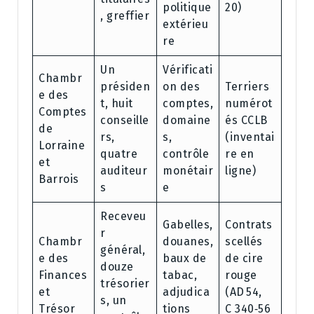
politique
20)
, greffier
extérieu
re
Un
Vérificati
Chambr
présiden
on des
Terriers
e des
t, huit
comptes,
numérot
Comptes
conseille
domaine
és CCLB
de
rs,
s,
(inventai
Lorraine
quatre
contrôle
re en
et
auditeur
monétair
ligne)
Barrois
s
e
Receveu
Gabelles,
Contrats
r
Chambr
douanes,
scellés
général,
e des
baux de
de cire
douze
Finances
tabac,
rouge
trésorier
et
adjudica
(AD 54,
s, un
Trésor
tions
C 340‑56