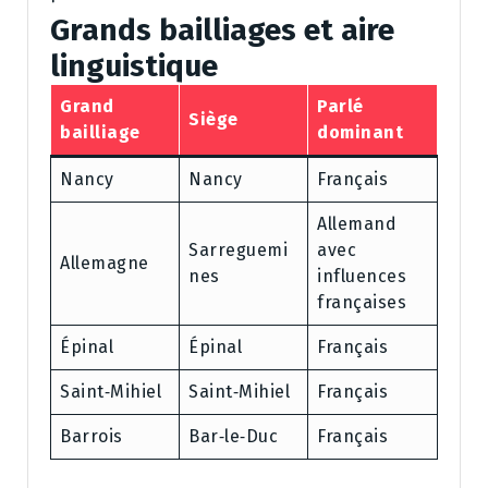
Grands bailliages et aire
linguistique
Grand
Parlé
Siège
bailliage
dominant
Nancy
Nancy
Français
Allemand
Sarreguemi
avec
Allemagne
nes
influences
françaises
Épinal
Épinal
Français
Saint‑Mihiel
Saint‑Mihiel
Français
Barrois
Bar‑le‑Duc
Français