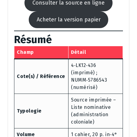
Consulter la source en ligne
Acheter la version papier
Résumé
Champ
Détail
4‑LK12‑436
(imprimé) ;
Cote(s) / Référence
NUMM‑5786543
(numérisé)
Source imprimée –
Liste nominative
Typologie
(administration
coloniale)
Volume
1 cahier, 20 p. in‑4°