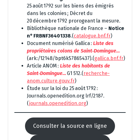
25 août 1792 sur les biens des émigrés
dans les colonies ; Décret du
20 décembre 1792 prorogeant la mesure.
Bibliothèque nationale de France –
Notice
n° FRBNF36401338
.(
catalogue.bnf.fr
)
Document numérisé Gallica :
Liste des
propriétaires colons de Saint‑Domingue…
(ark:/12148/bpt6k57865437).(
gallica.bnf.fr
)
Article ANOM :
Liste des habitants de
Saint‑Domingue…
G1 512.(
recherche-
anom.culture.gouv.fr
)
Étude sur la loi du 25 août 1792 :
Journals.openedition.org lrf/2187.
(
journals.openedition.org
)
Consulter la source en ligne